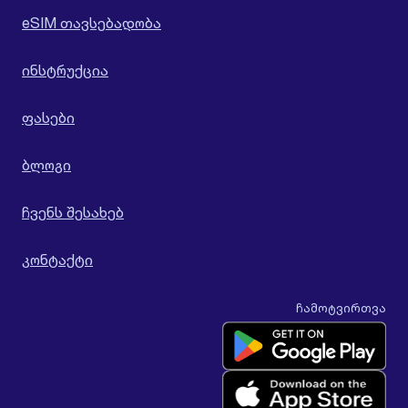
eSIM თავსებადობა
ინსტრუქცია
ფასები
ბლოგი
ჩვენს შესახებ
კონტაქტი
ჩამოტვირთვა