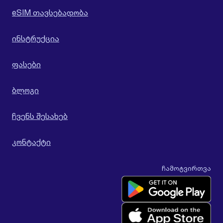
eSIM თავსებადობა
ინსტრუქცია
ფასები
ბლოგი
ჩვენს შესახებ
კონტაქტი
ჩამოტვირთვა