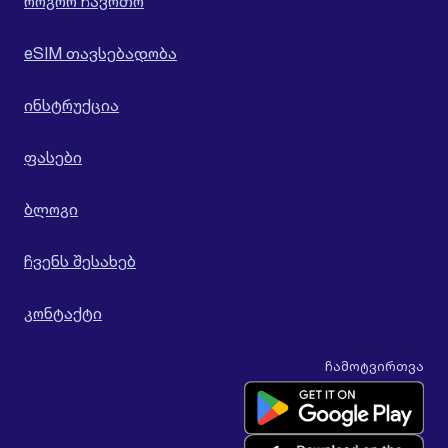
როგორ ჩავრთო
eSIM თავსებადობა
ინსტრუქცია
ფასები
ბლოგი
ჩვენს შესახებ
კონტაქტი
ჩამოტვირთვა