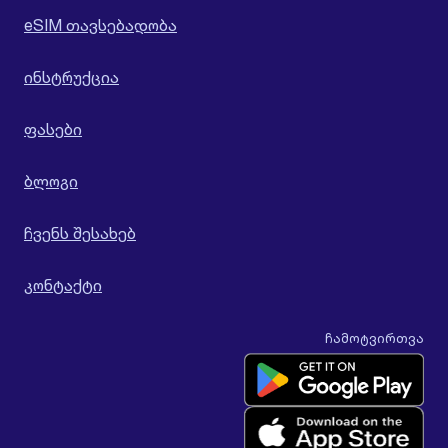
eSIM თავსებადობა
ინსტრუქცია
ფასები
ბლოგი
ჩვენს შესახებ
კონტაქტი
ჩამოტვირთვა