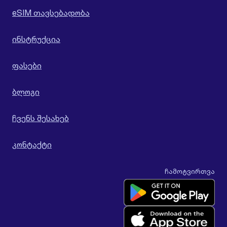
eSIM თავსებადობა
ინსტრუქცია
ფასები
ბლოგი
ჩვენს შესახებ
კონტაქტი
ჩამოტვირთვა