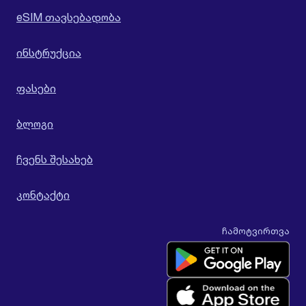
eSIM თავსებადობა
ინსტრუქცია
ფასები
ბლოგი
ჩვენს შესახებ
კონტაქტი
ჩამოტვირთვა