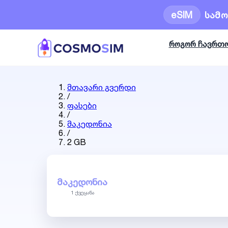
eSIM
სამ
როგორ ჩავრთ
მთავარი გვერდი
/
ფასები
/
მაკედონია
/
2 GB
ᲛᲐᲙᲔᲓᲝᲜᲘᲐ
1 ქვეყანა