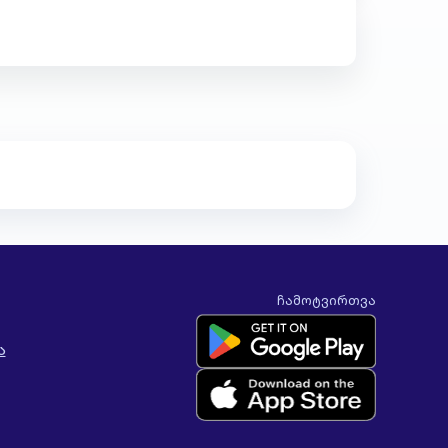
ჩამოტვირთვა
ა