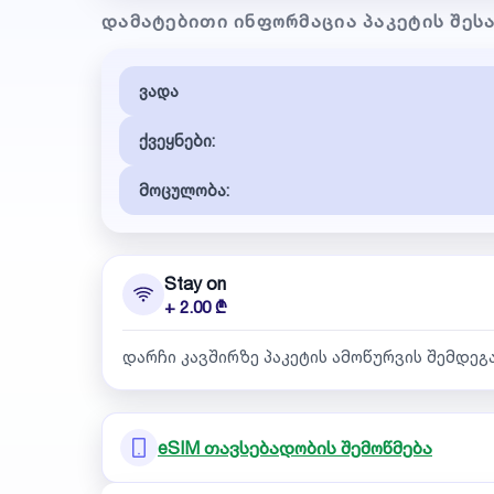
ᲓᲐᲛᲐᲢᲔᲑᲘᲗᲘ ᲘᲜᲤᲝᲠᲛᲐᲪᲘᲐ ᲞᲐᲙᲔᲢᲘᲡ ᲨᲔᲡ
ვადა
ქვეყნები:
მოცულობა:
Stay on
+ 2.00 ₾
დარჩი კავშირზე პაკეტის ამოწურვის შემდეგ
eSIM თავსებადობის შემოწმება