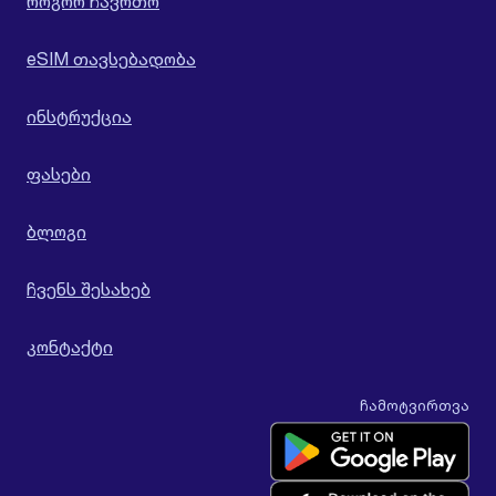
როგორ ჩავრთო
eSIM თავსებადობა
ინსტრუქცია
ფასები
ბლოგი
ჩვენს შესახებ
კონტაქტი
ჩამოტვირთვა