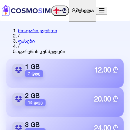
₾
შესვლა
•
მთავარი გვერდი
/
ფასები
/
ფარერის კუნძულები
1 GB
12.00 ₾
7 დღე
2 GB
20.00 ₾
15 დღე
3 GB
24.00 ₾