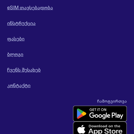
eSIM თავსებადობა
ინსტრუქცია
ფასები
ბლოგი
ჩვენს შესახებ
კონტაქტი
ჩამოტვირთვა