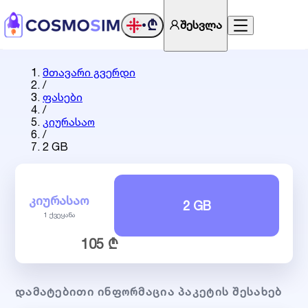
₾
შესვლა
•
მთავარი გვერდი
/
ფასები
/
კიურასაო
/
2 GB
ᲙᲘᲣᲠᲐᲡᲐᲝ
2 GB
1 ქვეყანა
105 ₾
ᲓᲐᲛᲐᲢᲔᲑᲘᲗᲘ ᲘᲜᲤᲝᲠᲛᲐᲪᲘᲐ ᲞᲐᲙᲔᲢᲘᲡ ᲨᲔᲡᲐᲮᲔᲑ