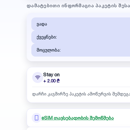
ᲓᲐᲛᲐᲢᲔᲑᲘᲗᲘ ᲘᲜᲤᲝᲠᲛᲐᲪᲘᲐ ᲞᲐᲙᲔᲢᲘᲡ ᲨᲔᲡ
ვადა
ქვეყნები:
მოცულობა:
Stay on
+ 2.00 ₾
დარჩი კავშირზე პაკეტის ამოწურვის შემდეგ
eSIM თავსებადობის შემოწმება