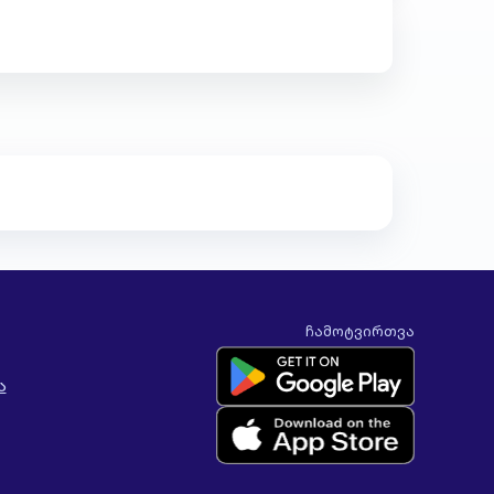
ჩამოტვირთვა
ა