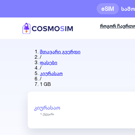
eSIM
სამ
როგორ ჩავრთ
მთავარი გვერდი
/
ფასები
/
კიურასაო
/
1 GB
ᲙᲘᲣᲠᲐᲡᲐᲝ
1 ქვეყანა