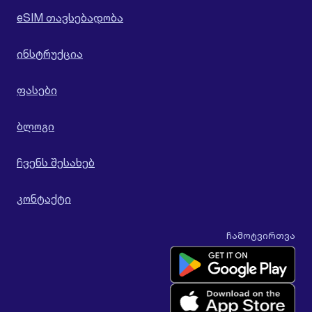
eSIM თავსებადობა
ინსტრუქცია
ფასები
ბლოგი
ჩვენს შესახებ
კონტაქტი
ჩამოტვირთვა