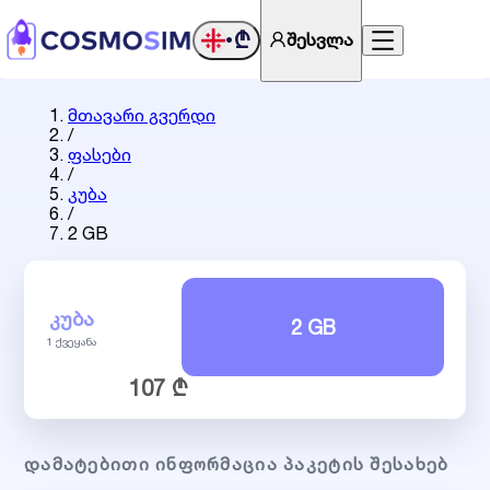
₾
შესვლა
•
მთავარი გვერდი
/
ფასები
/
კუბა
/
2 GB
ᲙᲣᲑᲐ
2 GB
1 ქვეყანა
107 ₾
ᲓᲐᲛᲐᲢᲔᲑᲘᲗᲘ ᲘᲜᲤᲝᲠᲛᲐᲪᲘᲐ ᲞᲐᲙᲔᲢᲘᲡ ᲨᲔᲡᲐᲮᲔᲑ