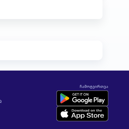
ჩამოტვირთვა
ა