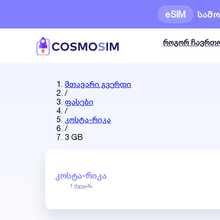
eSIM
სამ
როგორ ჩავრთ
მთავარი გვერდი
/
ფასები
/
კოსტა-რიკა
/
3 GB
ᲙᲝᲡᲢᲐ-ᲠᲘᲙᲐ
1 ქვეყანა