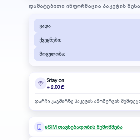
ᲓᲐᲛᲐᲢᲔᲑᲘᲗᲘ ᲘᲜᲤᲝᲠᲛᲐᲪᲘᲐ ᲞᲐᲙᲔᲢᲘᲡ ᲨᲔᲡ
ვადა
ქვეყნები:
მოცულობა:
Stay on
+ 2.00 ₾
დარჩი კავშირზე პაკეტის ამოწურვის შემდეგ
eSIM თავსებადობის შემოწმება