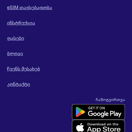
eSIM თავსებადობა
ინსტრუქცია
ფასები
ბლოგი
ჩვენს შესახებ
კონტაქტი
ჩამოტვირთვა