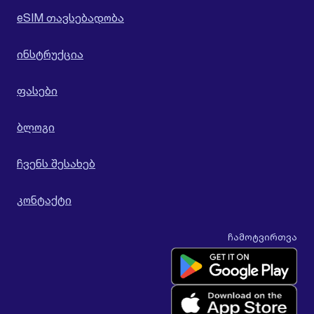
eSIM თავსებადობა
ინსტრუქცია
ფასები
ბლოგი
ჩვენს შესახებ
კონტაქტი
ჩამოტვირთვა