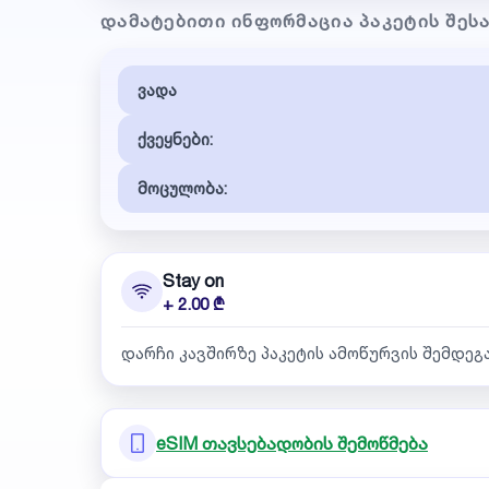
ᲓᲐᲛᲐᲢᲔᲑᲘᲗᲘ ᲘᲜᲤᲝᲠᲛᲐᲪᲘᲐ ᲞᲐᲙᲔᲢᲘᲡ ᲨᲔᲡ
ვადა
ქვეყნები:
მოცულობა:
Stay on
+ 2.00 ₾
დარჩი კავშირზე პაკეტის ამოწურვის შემდეგ
eSIM თავსებადობის შემოწმება