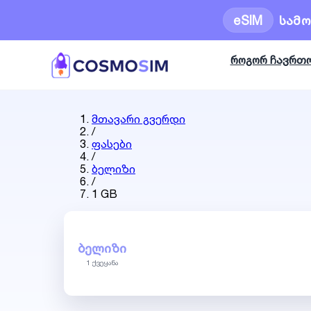
eSIM
სამ
როგორ ჩავრთ
მთავარი გვერდი
/
ფასები
/
ბელიზი
/
1 GB
ᲑᲔᲚᲘᲖᲘ
1 ქვეყანა