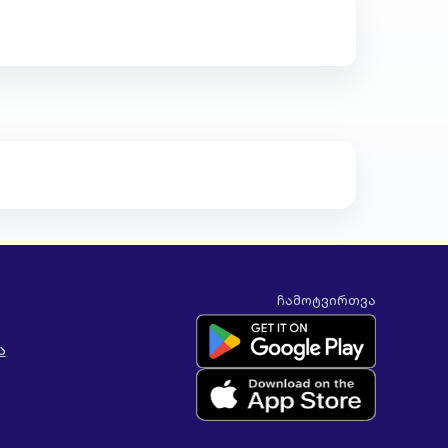
ჩამოტვირთვა
ა