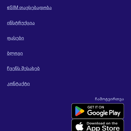
eSIM თავსებადობა
ინსტრუქცია
ფასები
ბლოგი
ჩვენს შესახებ
კონტაქტი
ჩამოტვირთვა