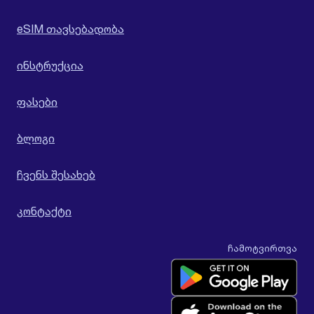
eSIM თავსებადობა
ინსტრუქცია
ფასები
ბლოგი
ჩვენს შესახებ
კონტაქტი
ჩამოტვირთვა