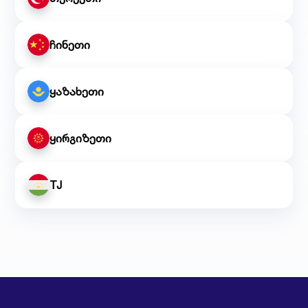
ჩინეთი
ყაზახეთი
ყირგიზეთი
TJ