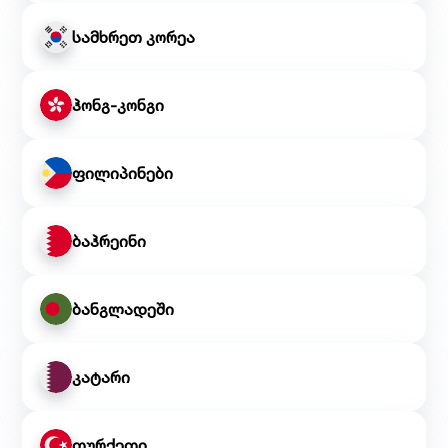
სამხრეთ კორეა
ჰონგ-კონგი
ფილიპინები
ბაჰრეინი
ბანგლადეში
კატარი
თურქეთი