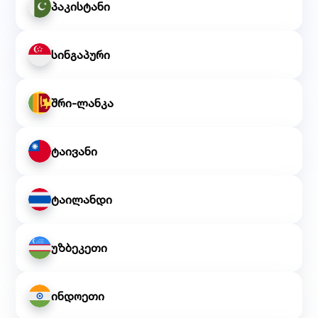
პაკისტანი
სინგაპური
შრი-ლანკა
ტაივანი
ტაილანდი
უზბეკეთი
ინდოეთი