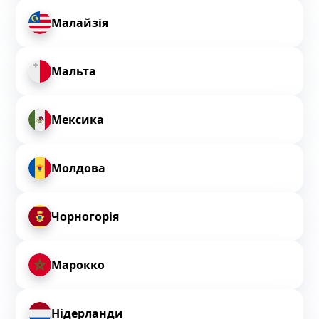
Малайзія
Мальта
Мексика
Молдова
Чорногорія
Марокко
Нідерланди