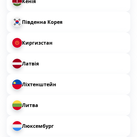
Кенія
Південна Корея
Киргизстан
Латвія
Ліхтенштейн
Литва
Люксембург