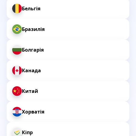
Бельгія
Бразилія
Болгарія
Канада
Китай
Хорватія
Кіпр