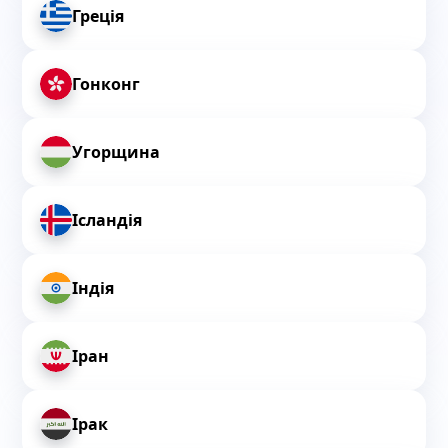
Греція
Гонконг
Угорщина
Ісландія
Індія
Іран
Ірак