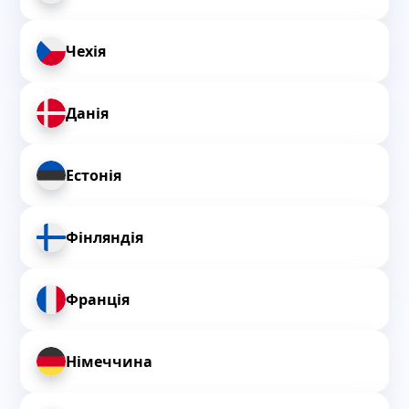
Чехія
Данія
Естонія
Фінляндія
Франція
Німеччина