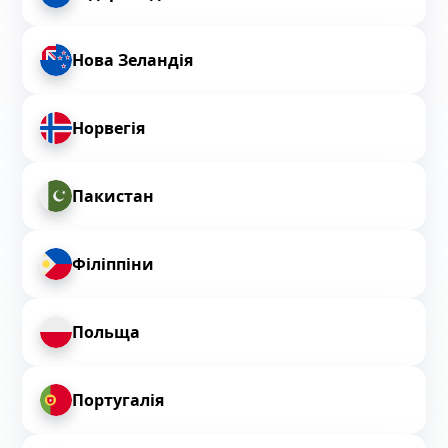
Нова Зеландія
Норвегія
Пакистан
Філіппіни
Польща
Португалія