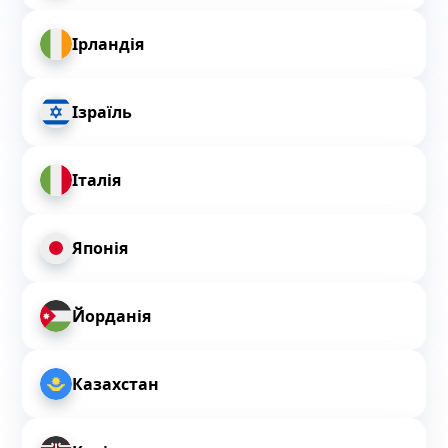
Ірландія
Ізраїль
Італія
Японія
Йорданія
Казахстан