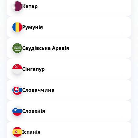
Катар
Румунія
Саудівська Аравія
Сінгапур
Словаччина
Словенія
Іспанія