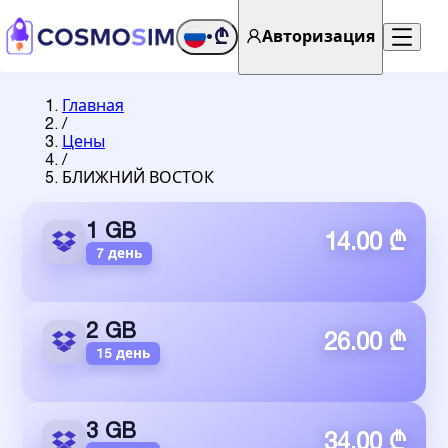
₾
Авторизация
•
Главная
/
Цены
/
БЛИЖНИЙ ВОСТОК
1 GB
14.00 ₾
7 день
2 GB
26.00 ₾
15 день
3 GB
34.00 ₾