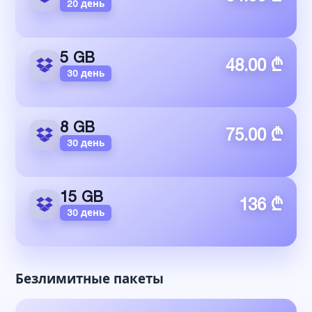
20 день
5 GB
48.00 ₾
30 день
8 GB
75.00 ₾
30 день
15 GB
136 ₾
30 день
Безлимитные пакеты