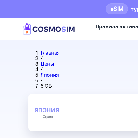
eSIM
ту
Правила актив
Главная
/
Цены
/
Япония
/
5 GB
ЯПОНИЯ
1 Страна