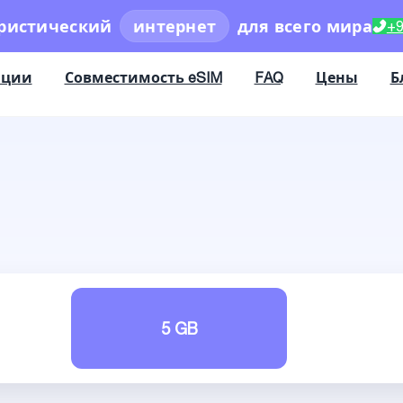
ристический
интернет
для всего мира
+9
ации
Совместимость eSIM
FAQ
Цены
Б
5 GB