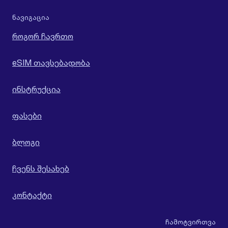
ნავიგაცია
როგორ ჩავრთო
eSIM თავსებადობა
ინსტრუქცია
ფასები
ბლოგი
ჩვენს შესახებ
კონტაქტი
ჩამოტვირთვა