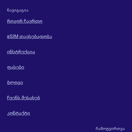
ნავიგაცია
როგორ ჩავრთო
eSIM თავსებადობა
ინსტრუქცია
ფასები
ბლოგი
ჩვენს შესახებ
კონტაქტი
ჩამოტვირთვა